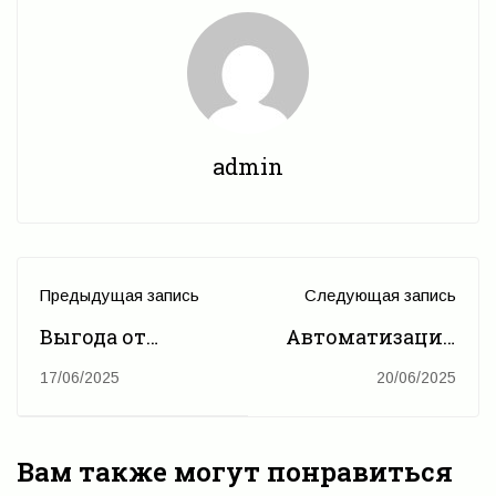
admin
Предыдущая запись
Следующая запись
Выгода от
Автоматизация
цифровизации
государственного
17/06/2025
20/06/2025
для
мониторинга: На
Таджикистана:
пути к
как
эффективному и
Вам также могут понравиться
автоматизация
справедливому